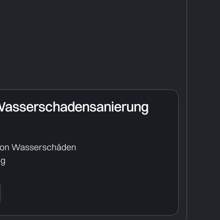
Wasserschadensanierung
von Wasserschäden
ng