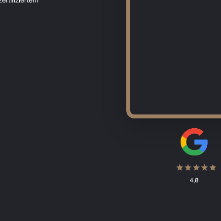
ertifiziertem
Komplettsanieru