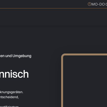
MO-DO 0
llen und Umgebung
nnisch
cknungsgeräten.
ntscheidend,