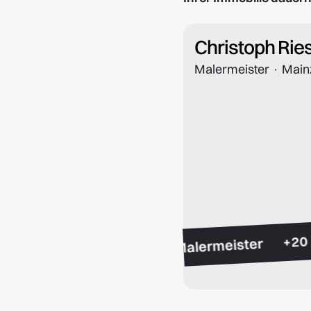
Christoph Rie
Malermeister · Main
+
Malermeister
+15 Jahre Erfahrung
ertifiziert