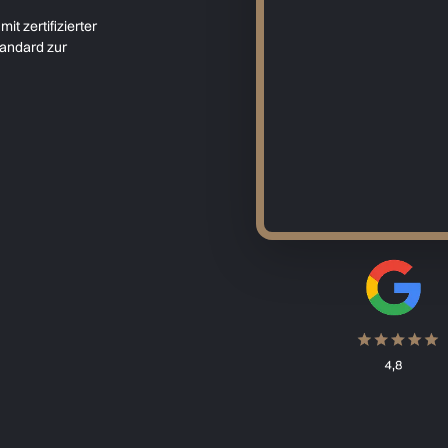
it zertifizierter
andard zur
Komplettsanieru