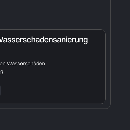
Wasserschadensanierung
von Wasserschäden
ng