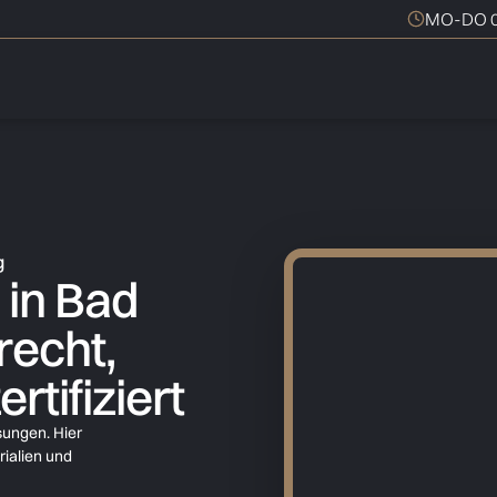
MO-DO 0
g
in Bad
recht,
rtifiziert
sungen. Hier
rialien und