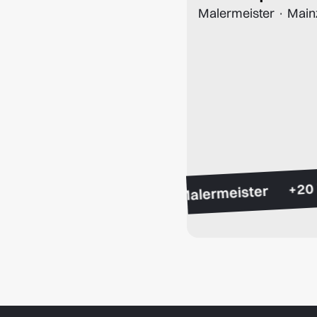
Malermeister · Main
Malermeister
+15 Jahre Erfahrung
ertifiziert