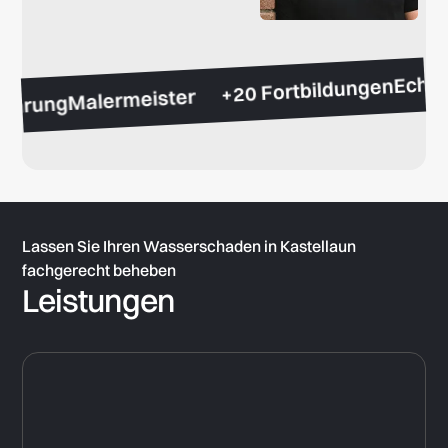
Ech
+20 Fortbildungen
Malermeister
 Erfahrung
Lassen Sie Ihren Wasserschaden in Kastellaun
fachgerecht beheben
Leistungen